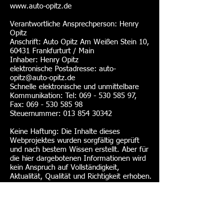
www.auto-opitz.de
Verantwortliche Ansprechperson: Henry
Opitz
Anschrift: Auto Opitz Am Weißen Stein 10,
60431 Frankfurturt / Main
Inhaber: Henry Opitz
elektronische Postadresse:
auto-
opitz@auto-opitz.de
Schnelle elektronische und unmittelbare
Kommunikation: Tel:
069 - 530 585 97
,
Fax:
069 - 530 585 98
Steuernummer:
013 854 30342
Keine Haftung: Die Inhalte dieses
Webprojektes wurden sorgfältig geprüft
und nach bestem Wissen erstellt. Aber für
die hier dargebotenen Informationen wird
kein Anspruch auf Vollständigkeit,
Aktualität, Qualität und Richtigkeit erhoben.
Es kann keine Verantwortung für Schäden
übernommen werden, die durch das
Vertrauen auf die Inhalte dieser Website
oder deren Gebrauch entstehen.
Schutzrechtsverletzung: Falls Sie vermuten,