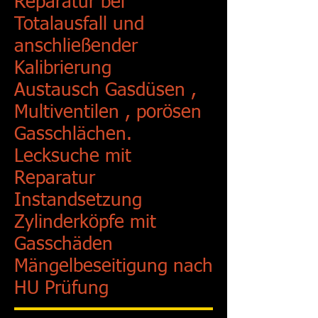
Reparatur bei
Totalausfall und
anschließender
Kalibrierung
Austausch Gasdüsen ,
Multiventilen , porösen
Gasschlächen.
Lecksuche mit
Reparatur
Instandsetzung
Zylinderköpfe mit
Gasschäden
Mängelbeseitigung nach
HU Prüfung