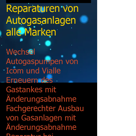
Reparaturen von
Autogasanlagen
alle Marken
Wechsel
Autogaspumpen von
Icom und Vialle
Erneuern des
Gastankes mit
Änderungsabnahme
Fachgerechter Ausbau
von Gasanlagen mit
Änderungsabnahme