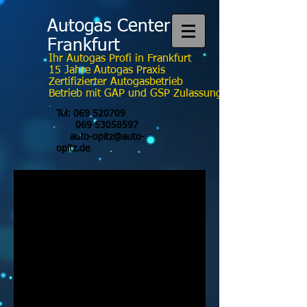
Autogas Center
Frankfurt
Ihr Autogas Profi in Frankfurt
15 Jahre Autogas Praxis
Zertifizierter Autogasbetrieb
Betrieb mit GAP und GSP Zulassung
Tel:
069 520709
069 53058597
auto-opitz@auto-
opitz.de